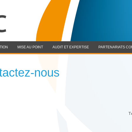
TION
MISE AU POINT
AUDIT ET EXPERTISE
PARTENARIATS C
tactez-nous
T