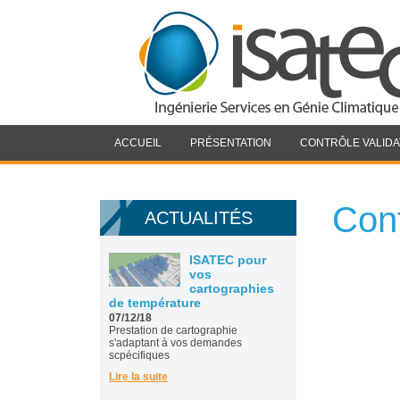
ISATEC Recrute
07/12/18
Recrutement en
cours d'un technicien d'essais
Lire la suite
ACCUEIL
PRÉSENTATION
CONTRÔLE VALIDA
Con
ACTUALITÉS
ISATEC pour
vos
cartographies
de température
07/12/18
Prestation de cartographie
s'adaptant à vos demandes
scpécifiques
Lire la suite
Générateur de