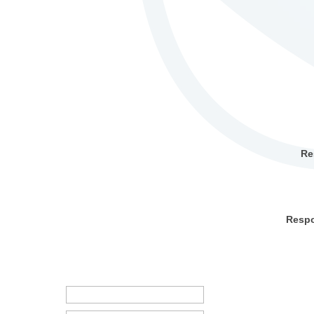
Re
Respo