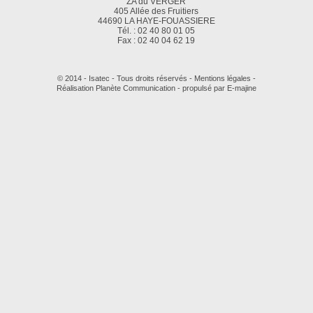
ZA du VERGER
405 Allée des Fruitiers
44690 LA HAYE-FOUASSIERE
Tél. : 02 40 80 01 05
Fax : 02 40 04 62 19
© 2014 - Isatec - Tous droits réservés -
Mentions légales
-
Réalisation Planète Communication
-
propulsé par E-majine